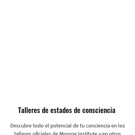
18 años
impartiendo formaciones
5
libros publicados
3
claves: seriedad, responsabilidad y empatía
.
Talleres de estados de consciencia
Descubre todo el potencial de tu conciencia en los
talleres oficiales de Monroe Institute y en otros