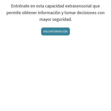
Entrénate en esta capacidad extrasensorial que
permite obtener información y tomar decisiones con
mayor seguridad.
MÁS INFORMACIÓN
CONTACTO
Deja aquí un mensaje si deseas más información o si
quieres conocer las instrucciones para reservar plaza
en alguno de los cursos o talleres. Me pondré en
contacto contigo lo antes posible, aunque estaré con
acceso limitado al correo hasta el 17 de agosto,
debido a mi descanso vacacional. Puede que tarde